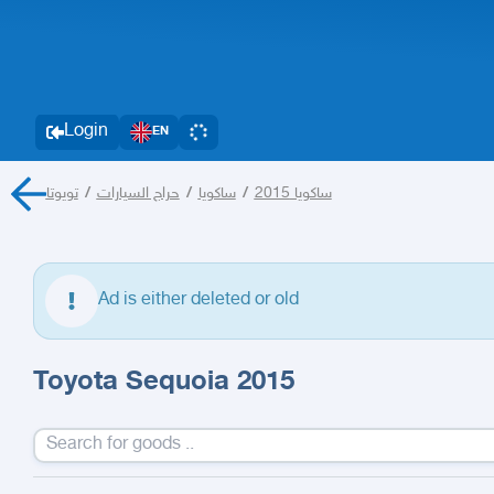
Login
EN
تويوتا
/
حراج السيارات
/
ساكويا
/
ساكويا 2015
Ad is either deleted or old
Toyota Sequoia 2015