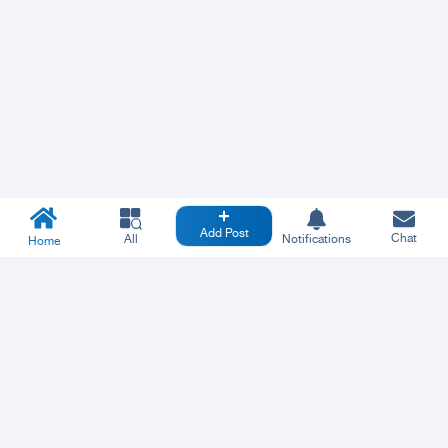
Add Post
Chat
All
Notifications
Home