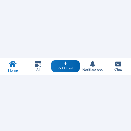
Add Post
Chat
All
Notifications
Home