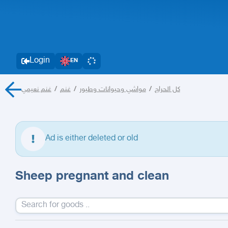
Login
EN
غنم نعيمي
/
غنم
/
مواشي وحيوانات وطيور
/
كل الحراج
Ad is either deleted or old
Sheep pregnant and clean