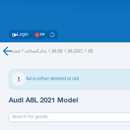
Login
EN
اودي
/
حراج السيارات
/
A6,A6
/
A6 2021
/
A6
Ad is either deleted or old
Audi A8L 2021 Model