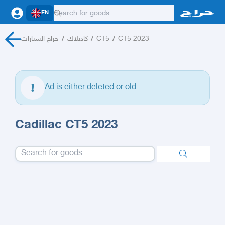
EN
حراج السيارات
/
كاديلاك
/
CT5
/
CT5 2023
Ad is either deleted or old
Cadillac CT5 2023