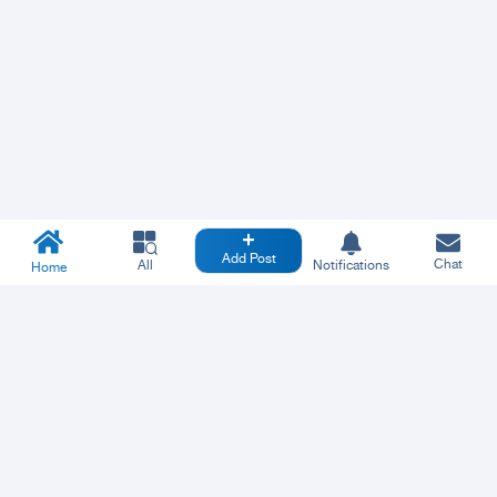
Add Post
Chat
All
Notifications
Home