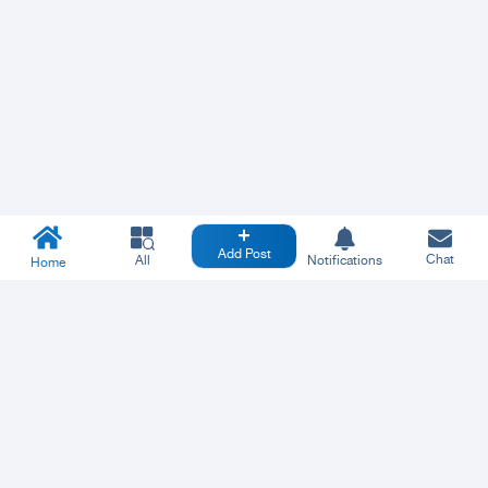
Add Post
Chat
All
Notifications
Home