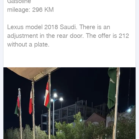
Gasoline

mileage: 296 KM
Lexus model 2018 Saudi. There is an 
adjustment in the rear door. The offer is 212 
without a plate.