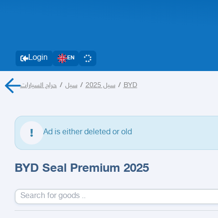
Login
EN
حراج السيارات
/
سيل
/
سيل 2025
/
BYD
Ad is either deleted or old
BYD Seal Premium 2025