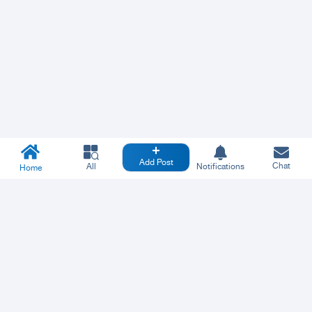
Add Post
Chat
All
Notifications
Home