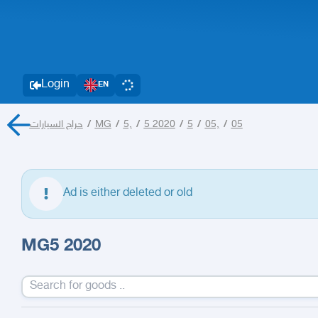
Login
EN
حراج السيارات
/
MG
/
5,
/
5 2020
/
5
/
05,
/
05
Ad is either deleted or old
MG5 2020