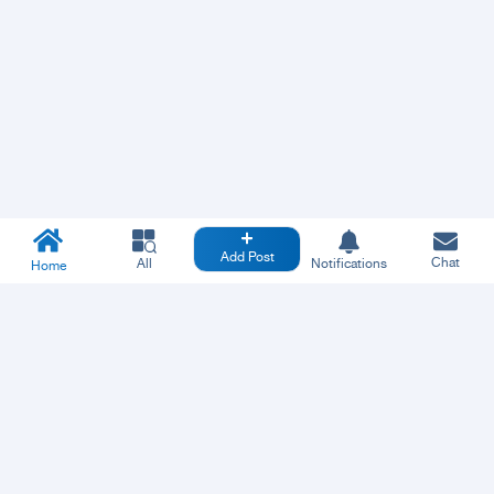
Add Post
Chat
All
Notifications
Home