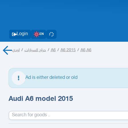
Login
EN
اودي
/
حراج السيارات
/
A6
/
A6 2015
/
A6,A6
Ad is either deleted or old
Audi A6 model 2015