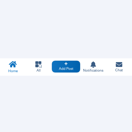
Add Post
Chat
All
Notifications
Home