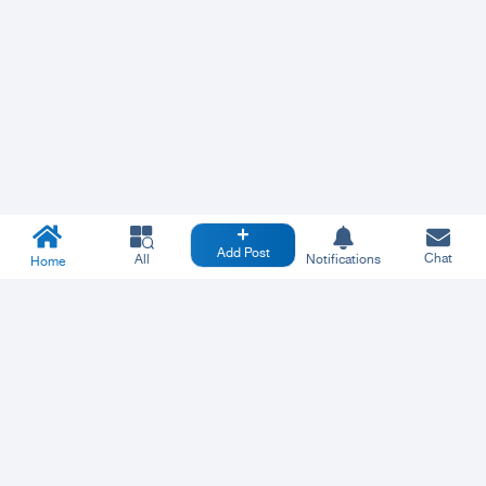
Add Post
Chat
All
Notifications
Home