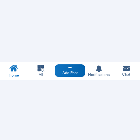
Add Post
Chat
All
Notifications
Home