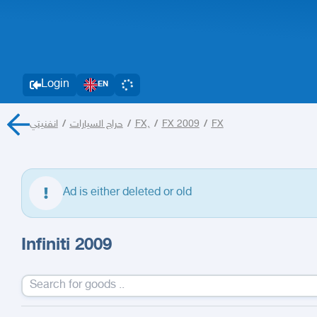
Login
EN
انفنيتي
/
حراج السيارات
/
FX,
/
FX 2009
/
FX
Ad is either deleted or old
Infiniti 2009