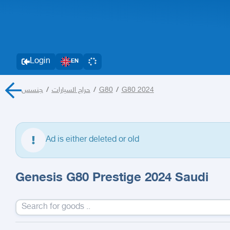
Login
EN
جنسس
/
حراج السيارات
/
G80
/
G80 2024
Ad is either deleted or old
Genesis G80 Prestige 2024 Saudi