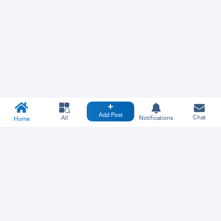
Add Post
Chat
All
Notifications
Home