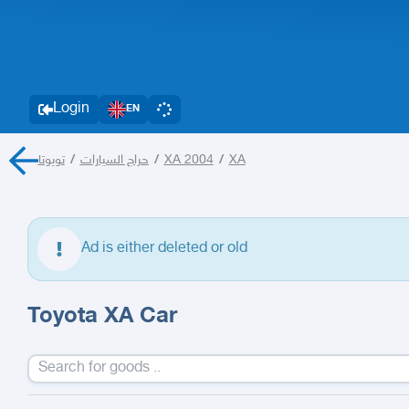
Login
EN
تويوتا
/
حراج السيارات
/
XA 2004
/
XA
Ad is either deleted or old
Toyota XA Car