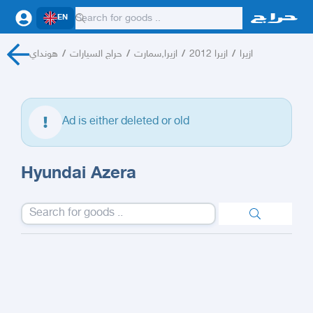
EN
هونداي
/
حراج السيارات
/
ازيرا,سمارت
/
ازيرا 2012
/
ازيرا
Ad is either deleted or old
Hyundai Azera