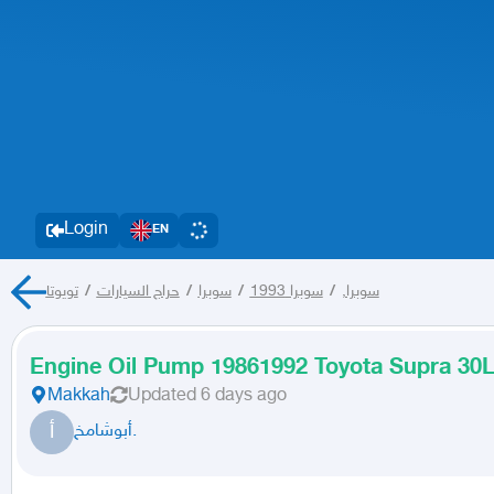
Login
EN
تويوتا
/
حراج السيارات
/
سوبرا
/
سوبرا 1993
/
سوبرا,
Engine Oil Pump 19861992 Toyota Supra 30
Makkah
Updated
6 days ago
أ
أبوشامخ.