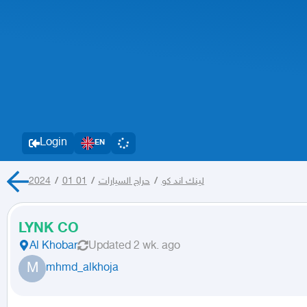
Login
EN
/
01
01 2024
/
حراج السيارات
/
لينك اند كو
LYNK CO
Al Khobar
Updated
2 wk. ago
M
mhmd_alkhoja