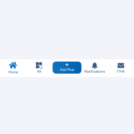
Add Post
Chat
All
Notifications
Home