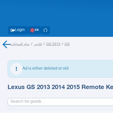
Login
EN
حراج السيارات
/
لكزس
/
GS 2013
/
GS
Ad is either deleted or old
Lexus GS 2013 2014 2015 Remote K