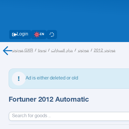
Login
EN
فورتونر,GXR
/
تويوتا
/
حراج السيارات
/
فورتونر
/
فورتونر 2012
Ad is either deleted or old
Fortuner 2012 Automatic