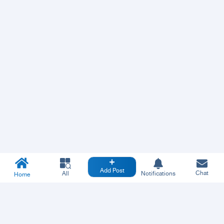
Add Post
Chat
All
Notifications
Home