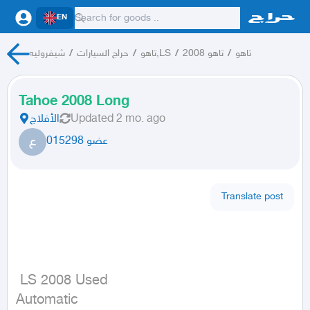
EN
شيفروليه
/
حراج السيارات
/
تاهو,LS
/
تاهو 2008
/
تاهو
Tahoe 2008 Long
الأفلاج
Updated
2 mo. ago
ع
عضو 015298
Translate post
 LS 2008 Used

Automatic
