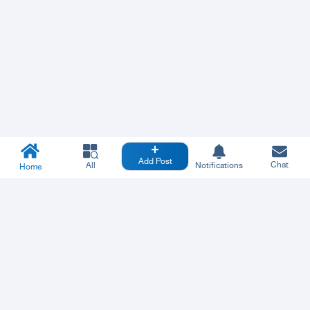
Add Post
Chat
All
Notifications
Home