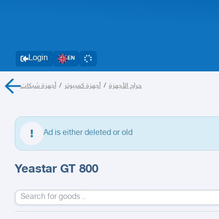
Login
EN
أجهزة شبكات
/
أجهزة كمبيوتر
/
حراج الأجهزة
Ad is either deleted or old
Yeastar GT 800