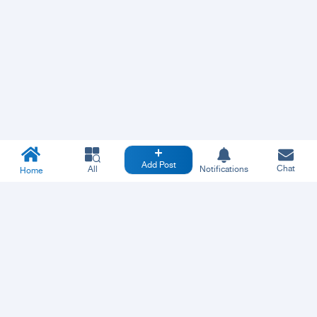
Add Post
Chat
All
Notifications
Home