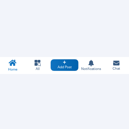
Add Post
Chat
All
Notifications
Home