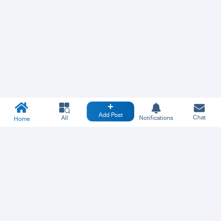
Add Post
Chat
All
Notifications
Home