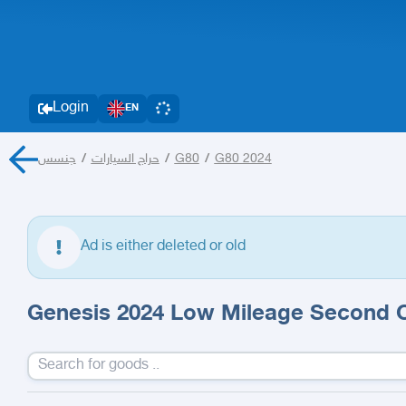
Login
EN
جنسس
/
حراج السيارات
/
G80
/
G80 2024
Ad is either deleted or old
Genesis 2024 Low Mileage Second O