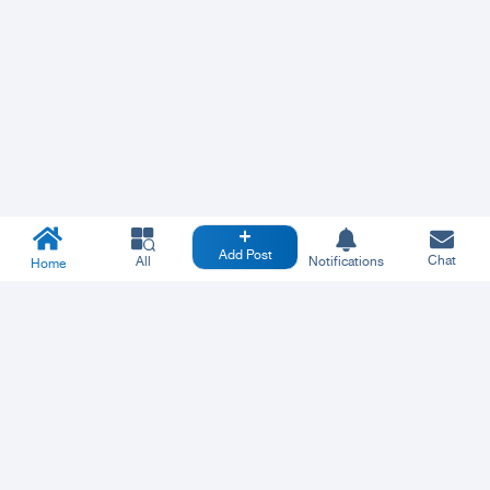
Add Post
Chat
All
Notifications
Home