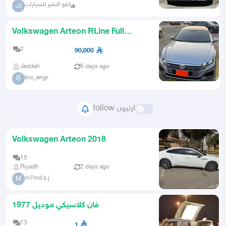
كفو التميز للسيارات
ك
Volkswagen Arteon RLine Full
Option
2
90,000
Jeddah
6 days ago
bio_engr
B
follow ارتيون
Volkswagen Arteon 2018
15
Riyadh
2 days ago
m7md.s.j
M
فان كلاسيكي موديل 1977
13
1