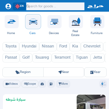
EN
Real
Home
Cars
Devices
Furniture
Estate
Toyota
Hyundai
Nissan
Ford
Kia
Chevrolet
L
Passat
Golf
Touareg
Teramont
Tiguan
Jetta
ارتيون 1970
Riyadh
Eastern Region
Jeddah
Makkah
Yanbu
Hafar Al Batin
Madinah
Ta
Region
Near
Year
Videos
Scope
More
سيارة شرطه