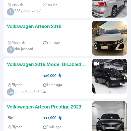
Jeddah
last wk.
أبو عبد الرحمن 223
أ
Volkswagen Arteon 2018
Madinah
9 hr. ago
abu jeehaad
A
Volkswagen 2016 Model Disabled
Wheelchair
150,000
Riyadh
17 hr. ago
شركة السبـر للسيارات
ش
Volkswagen Arteon Prestige 2023
2
117,000
Riyadh
2 wk. ago