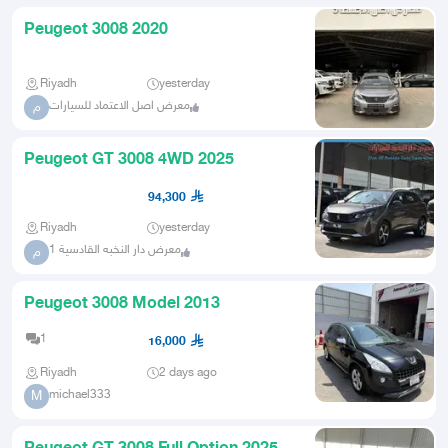
Peugeot 3008 2020
Riyadh
yesterday
معرض اصل الاعتماد للسيارات
م
Peugeot GT 3008 4WD 2025
94,300
Riyadh
yesterday
معرض دار النخبه القادسية 1
م
Peugeot 3008 Model 2013
1
16,000
Riyadh
2 days ago
michael333
M