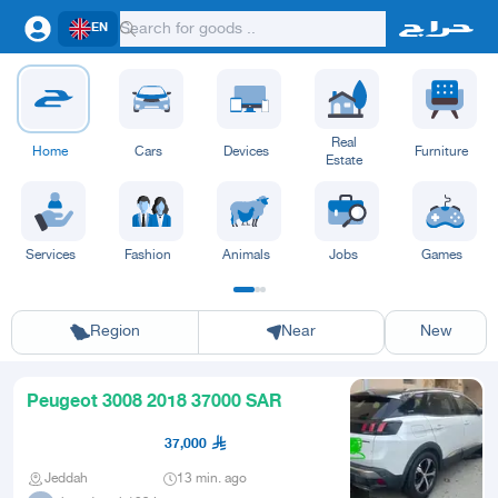
EN
Real
Home
Cars
Devices
Furniture
Estate
Services
Fashion
Animals
Jobs
Games
Riyadh
Eastern Region
Jeddah
Makkah
Yanbu
Hafar Al Batin
Madinah
Ta
Region
Near
New
Peugeot 3008 2018 37000 SAR
37,000
Jeddah
13 min. ago