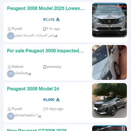
Peugeot 3008 Model 2025 Lowest
Prices
97,175
Riyadh
1 hr. ago
رامي للسيارات الجديدة تمويل
ر
For sale Peugeot 3008 inspected
and ready
Makkah
yesterday
o0o0ode
O
Peugeot 3008 Model 24
65,000
Riyadh
5 days ago
ahmed bashir 1
A