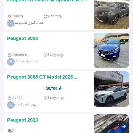
Peugeot GT 3008 Full Option 2025
Banks and Cash
Riyadh
yesterday
عمان الاول للسيارات
ع
Peugeot 3008
Dammam
3 days ago
ahmed saad83
A
Peugeot 3008 GT Model 2026
Installments or Cash
135,700
Jeddah
3 days ago
معرض النخبه
م
Peugeot 2023
2