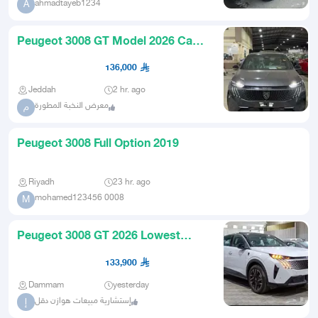
ahmadtayeb1234
A
Peugeot 3008 GT Model 2026 Cash
and Installments
136,000
Jeddah
2 hr. ago
معرض النخبة المطورة
م
Peugeot 3008 Full Option 2019
Riyadh
23 hr. ago
mohamed123456 0008
M
Peugeot 3008 GT 2026 Lowest
Market Price
133,900
Dammam
yesterday
إستشارية مبيعات هوازن دقل
إ