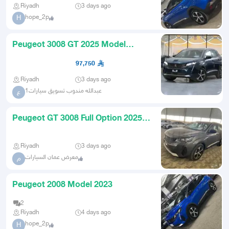
Riyadh
3 days ago
hope_2p
H
Peugeot 3008 GT 2025 Model
Lowest Cash or Installment Price
97,750
Riyadh
3 days ago
عبدالله مندوب تسويق سيارات1
ع
Peugeot GT 3008 Full Option 2025
Banks and Cash
Riyadh
3 days ago
معرض عمان السيارات
م
Peugeot 2008 Model 2023
2
Riyadh
4 days ago
hope_2p
H