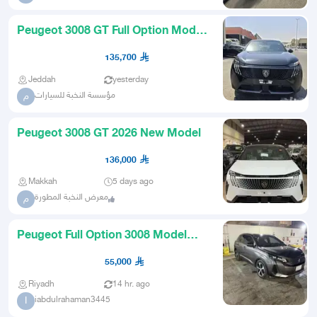
Peugeot 3008 GT Full Option Model
2026 Export Egypt Initiati
135,700
Jeddah
yesterday
مؤسسة النخبة للسيارات
م
Peugeot 3008 GT 2026 New Model
136,000
Makkah
5 days ago
معرض النخبة المطورة
م
Peugeot Full Option 3008 Model
2022
55,000
Riyadh
14 hr. ago
iabdulrahaman3445
I