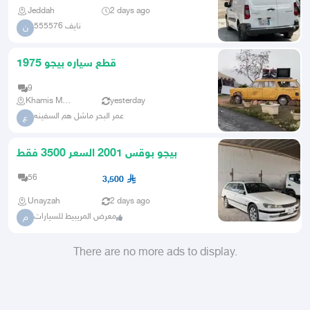
Jeddah
2 days ago
نايف 555576
ن
قطع سياره بيجو 1975
9
Khamis Mushait
yesterday
عمر البحر ماشل هم السفينه
ع
بيجو بوقس 2001 السعر 3500 فقط
56
3,500
Unayzah
2 days ago
معرض المريبيط للسيارات
م
There are no more ads to display.