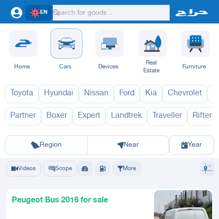
EN
Real
Home
Cars
Devices
Furniture
Estate
Toyota
Hyundai
Nissan
Ford
Kia
Chevrolet
L
Partner
Boxer
Expert
Landtrek
Traveller
Rifter
406 2027
406 2
Riyadh
Eastern Region
Jeddah
Makkah
Yanbu
Hafar Al Batin
Madinah
Ta
Region
Near
Year
Videos
Scope
More
Peugeot Bus 2016 for sale