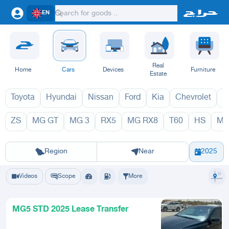
EN
Real
Home
Cars
Devices
Furniture
Estate
Toyota
Hyundai
Nissan
Ford
Kia
Chevrolet
L
ZS
MG GT
MG 3
RX5
MG RX8
T60
HS
MG
5 2027
5 20
Riyadh
Eastern Region
Jeddah
Makkah
Yanbu
Hafar Al Batin
Madinah
Ta
Region
Near
2025
Videos
Scope
More
MG5 STD 2025 Lease Transfer