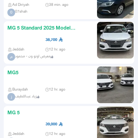
Ad Diriyah
38 min. ago
07shah
0
MG 5 Standard 2025 Model
Exclusive Offer 38700 Including
38,700
Jeddah
12 hr. ago
معرض اوتو ون - محمود
م
MG5
Buraydah
12 hr. ago
زياد عبداللطيف
ز
MG 5
39,000
Jeddah
12 hr. ago