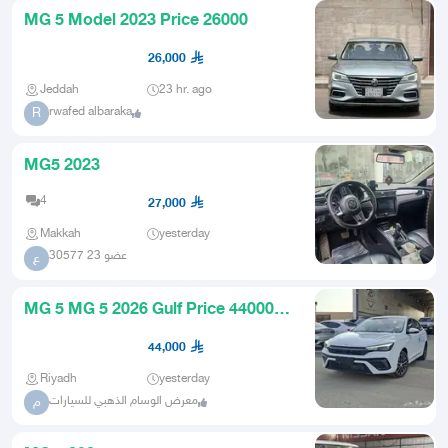
MG 5 Model 2023 Price 26000
26,000
Jeddah
23 hr. ago
rwafed albaraka
R
MG5 2023
4
27,000
Makkah
yesterday
عضو 23 30577
ع
MG 5 MG 5 2026 Gulf Price 44000
including tax
44,000
Riyadh
yesterday
معرض الوسام الذهبي للسيارات
م