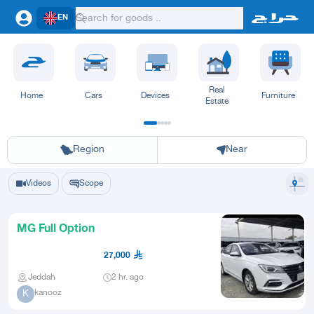
EN
Real
Home
Cars
Devices
Furniture
Estate
Riyadh
Eastern Region
Jeddah
Makkah
Yanbu
Hafar Al Batin
Madinah
Ta
Region
Near
Videos
Scope
MG Full Option
27,000
Jeddah
2 hr. ago
kanooz
K