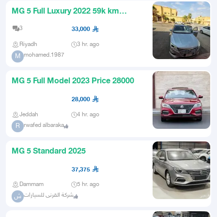
MG 5 Full Luxury 2022 59k km
Under Warranty
3
33,000
Riyadh
3 hr. ago
mohamed.1987
M
MG 5 Full Model 2023 Price 28000
28,000
Jeddah
4 hr. ago
rwafed albaraka
R
MG 5 Standard 2025
37,375
Dammam
5 hr. ago
شركة القرنى للسيارات
ش