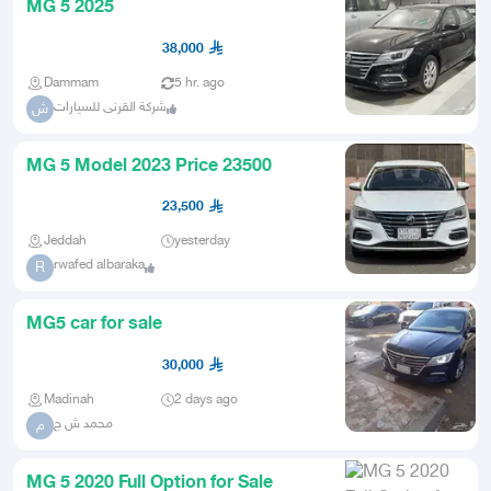
MG 5 2025
38,000
Dammam
5 hr. ago
شركة القرنى للسيارات
ش
MG 5 Model 2023 Price 23500
23,500
Jeddah
yesterday
rwafed albaraka
R
MG5 car for sale
30,000
Madinah
2 days ago
محمد ش ج
م
MG 5 2020 Full Option for Sale