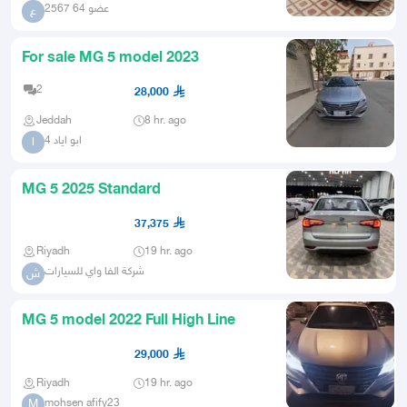
عضو 64 2567
ع
For sale MG 5 model 2023
2
28,000
Jeddah
8 hr. ago
ابو اياد 4
ا
MG 5 2025 Standard
37,375
Riyadh
19 hr. ago
شركة الفا واي للسيارات
ش
MG 5 model 2022 Full High Line
29,000
Riyadh
19 hr. ago
mohsen afify23
M