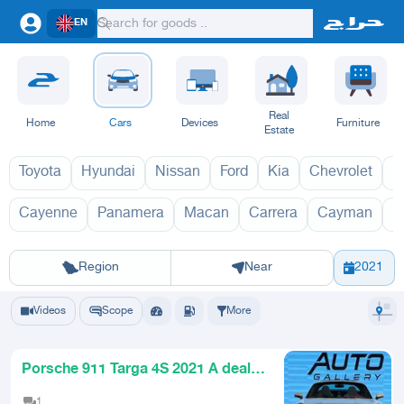
EN
Real
Home
Cars
Devices
Furniture
Estate
Toyota
Hyundai
Nissan
Ford
Kia
Chevrolet
L
Cayenne
Panamera
Macan
Carrera
Cayman
B
911 2027
91
Riyadh
Eastern Region
Jeddah
Makkah
Yanbu
Hafar Al Batin
Madinah
Ta
Region
Near
2021
Videos
Scope
More
Porsche 911 Targa 4S 2021 A deal
that wont be repeated
1