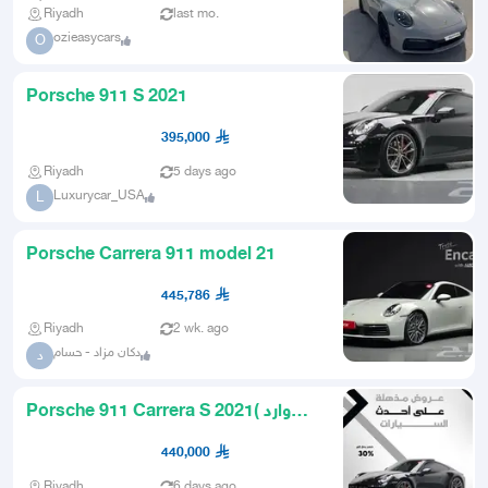
Riyadh
last mo.
ozieasycars
O
Porsche 911 S 2021
395,000
Riyadh
5 days ago
Luxurycar_USA
L
Porsche Carrera 911 model 21
445,786
Riyadh
2 wk. ago
دكان مزاد - حسام
د
Porsche 911 Carrera S 2021( وارد
كوريا )
440,000
Riyadh
6 days ago