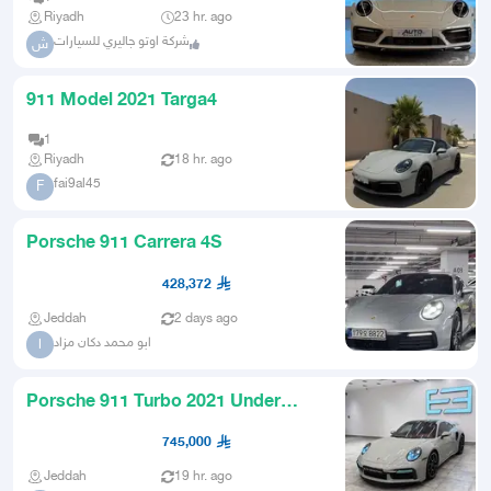
Riyadh
23 hr. ago
شركة اوتو جاليري للسيارات
ش
911 Model 2021 Targa4
1
Riyadh
18 hr. ago
fai9al45
F
Porsche 911 Carrera 4S
428,372
Jeddah
2 days ago
ابو محمد دكان مزاد
ا
Porsche 911 Turbo 2021 Under
Warranty
745,000
Jeddah
19 hr. ago