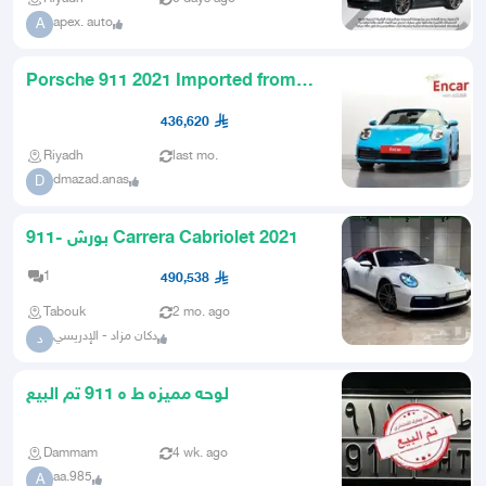
apex. auto
A
Porsche 911 2021 Imported from
Korea
436,620
Riyadh
last mo.
dmazad.anas
D
بورش -911 Carrera Cabriolet 2021
1
490,538
Tabouk
2 mo. ago
دكان مزاد - الإدريسي
د
لوحه مميزه ط ه 911 تم البيع
Dammam
4 wk. ago
aa.985
A