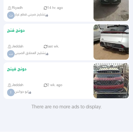
Riyadh
14 hr. ago
تشليح صيني قطع غيار
ت
دونج فنج
Jeddah
last wk.
تشليح العملاق الصيني
ت
دونج فينج
Jeddah
2 wk. ago
ابو جواننن
ا
There are no more ads to display.