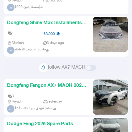
Riyadh
2 mo. ago
مؤسسة يقين 1909
م
Dongfeng Shine Max Installments
without a down payment
1
63,000
Makkah
3 days ago
منيب ..مندوب الاعتماد
م
follow AX7 MACH
Dongfeng Fengon AX7 MAOH 2025
Spare Parts
3
Riyadh
yesterday
تشليح مهدي بن عاطف 151
ت
Dodge Feng 2025 Spare Parts