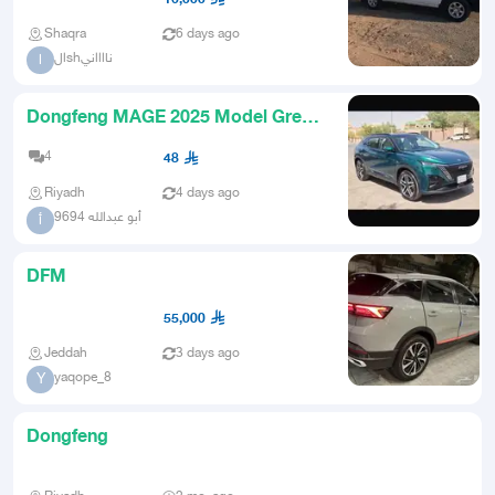
Shaqra
6 days ago
الshنااااني
ا
Dongfeng MAGE 2025 Model Green
Color
4
48
Riyadh
4 days ago
أبو عبدالله 9694
أ
DFM
55,000
Jeddah
3 days ago
yaqope_8
Y
Dongfeng