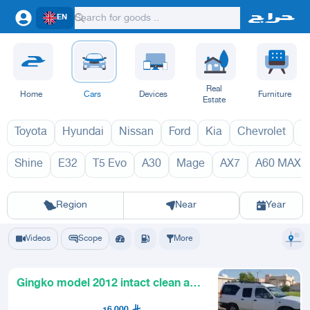
EN
Real
Home
Cars
Devices
Furniture
Estate
Toyota
Hyundai
Nissan
Ford
Kia
Chevrolet
L
Shine
E32
T5 Evo
A30
Mage
AX7
A60 MAX
AX7 MACH 202
Riyadh
Eastern Region
Jeddah
Makkah
Yanbu
Hafar Al Batin
Madinah
Ta
Region
Near
Year
Videos
Scope
More
Gingko model 2012 intact clean and
its moving parts are guar
16,000