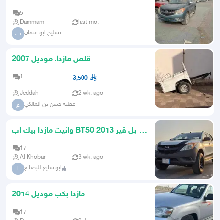
5
Dammam
last mo.
تشليح ابو عثمان
ت
قلص مازدا. موديل 2007
1
3,500
Jeddah
2 wk. ago
عطيه حسن بن المالكي
ع
وانيت مازدا بيك اب BT50 2013 دبل قير
عادي
17
Al Khobar
3 wk. ago
ابو شايع للبضائع
ا
مازدا بكب موديل 2014
17