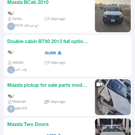
Mazda BCab 2010
2
Yanbu
3 days ago
ابو عبدالله 0534
ا
Double cabin BT50 2013 full option
white color
1
30,000
Jeddah
4 days ago
روب اس
ر
Mazda pickup for sale parts model
2006
2
Madinah
5 days ago
aakmhh
A
Mazda Two Doors