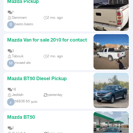
Mazda Pickup
7
Dammam
2 mo. ago
basto.basto
B
Mazda Van for sale 2010 for contact
3
Tabouk
2 mo. ago
moaed ale
M
Mazda BT50 Diesel Pickup
18
Jeddah
yesterday
عضو 65 56836
ع
Mazda BT50
2