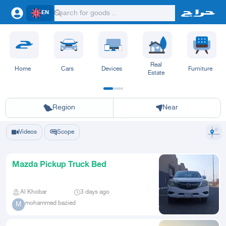
EN
Real
Home
Cars
Devices
Furniture
Estate
Riyadh
Eastern Region
Jeddah
Makkah
Yanbu
Hafar Al Batin
Madinah
Ta
Region
Near
Videos
Scope
Mazda Pickup Truck Bed
Al Khobar
3 days ago
mohammed bazied
M