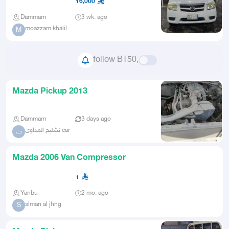
16,000
Dammam
3 wk. ago
moazzam khalil
M
follow BT50,
Mazda Pickup 2013
Dammam
3 days ago
تشليح المداوى car
ت
Mazda 2006 Van Compressor
1
Yanbu
2 mo. ago
slman al jhng
S