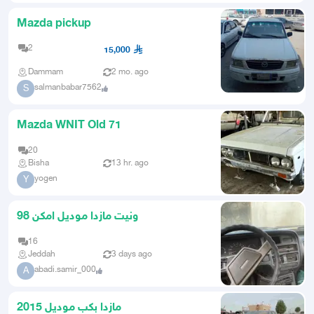
Mazda pickup
2
15,000
Dammam
2 mo. ago
salmanbabar7562
S
Mazda WNIT Old 71
20
Bisha
13 hr. ago
yogen
Y
ونيت مازدا موديل امكن 98
16
Jeddah
3 days ago
abadi.samir_000
A
مازدا بكب موديل 2015