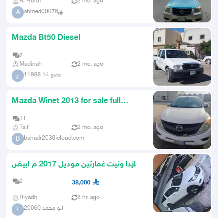
Al Hofuf
2 mo. ago
ahmed00076
A
Mazda Bt50 Diesel
7
Madinah
2 mo. ago
عضو 14 11988
ع
Mazda Winet 2013 for sale full
option
11
Taif
2 mo. ago
banadr2030icloud.com
B
مازدا ونيت غمارتين موديل 2017 م ابيض
نظيف بنزين
2
38,000
Riyadh
8 hr. ago
ابو محمد 20060
ا