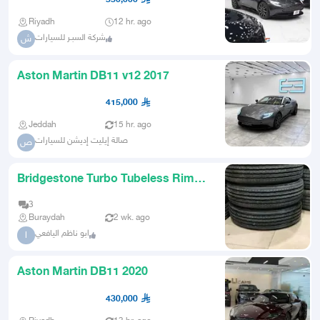
Riyadh
12 hr. ago
شركة السبـر للسيارات
ش
Aston Martin DB11 v12 2017
415,000
Jeddah
15 hr. ago
صالة إيليت إديشن للسيارات
ص
Bridgestone Turbo Tubeless Rims
215 75 175 Original Agency
3
Buraydah
2 wk. ago
ابو ناظم اليافعي
ا
Aston Martin DB11 2020
430,000