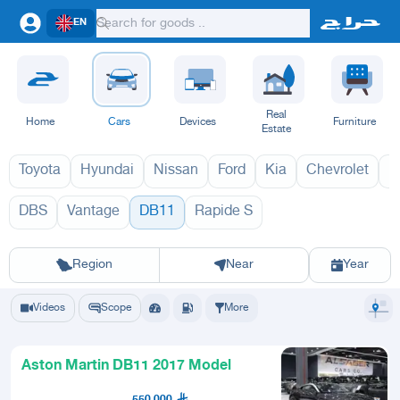
EN
Real
Home
Cars
Devices
Furniture
Estate
Toyota
Hyundai
Nissan
Ford
Kia
Chevrolet
L
DBS
Vantage
DB11
Rapide S
DB11 2027
DB1
Riyadh
Eastern Region
Jeddah
Makkah
Yanbu
Hafar Al Batin
Madinah
Ta
Region
Near
Year
Videos
Scope
More
Aston Martin DB11 2017 Model
550,000