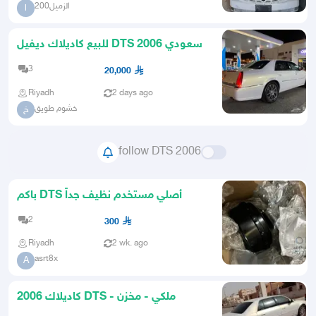
الزميل200
ا
للبيع كاديلاك ديفيل DTS 2006 سعودي
3
20,000
Riyadh
2 days ago
خشوم طويق
خ
follow DTS 2006
باكم DTS أصلي مستخدم نظيف جداً
2
300
Riyadh
2 wk. ago
asrt8x
A
2006 كاديلاك DTS - ملكي - مخزن