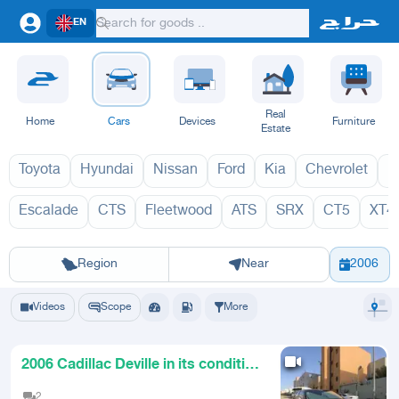
EN
Real
Home
Cars
Devices
Furniture
Estate
Toyota
Hyundai
Nissan
Ford
Kia
Chevrolet
L
Escalade
CTS
Fleetwood
ATS
SRX
CT5
XT4
DTS 2027
DT
Riyadh
Eastern Region
Jeddah
Makkah
Yanbu
Hafar Al Batin
Madinah
Ta
Region
Near
2006
Videos
Scope
More
2006 Cadillac Deville in its condition
running renewed inspe
2