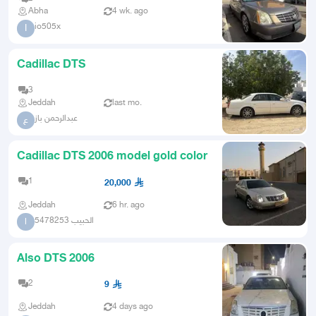
Abha
4 wk. ago
io505x
I
Cadillac DTS
3
Jeddah
last mo.
عبدالرحمن باز
ع
Cadillac DTS 2006 model gold color
1
20,000
Jeddah
6 hr. ago
الحبيب 5478253
ا
Also DTS 2006
2
9
Jeddah
4 days ago