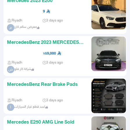
Mercedes 2023 E200
9
Riyadh
3 days ago
معرض سالم كارز
م
MercedesBenz 2023 MERCEDES
E250 Model
159,000
Riyadh
3 days ago
شركة كار فلو
ش
MercedesBenz Rear Brake Pads
Riyadh
3 days ago
اسد قطع غيار السيارات
ا
Mercedes E250 AMG Line Sold