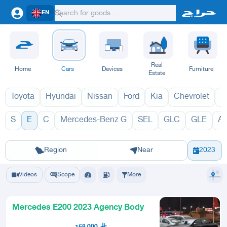
EN
Real
Home
Cars
Devices
Furniture
Estate
Toyota
Hyundai
Nissan
Ford
Kia
Chevrolet
L
S
E
C
Mercedes-Benz G
SEL
GLC
GLE
A
E 2027
E 20
Riyadh
Eastern Region
Jeddah
Makkah
Yanbu
Hafar Al Batin
Madinah
Ta
Region
Near
2023
Videos
Scope
More
Mercedes E200 2023 Agency Body
158,000