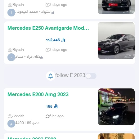
Riyadh
2 days ago
استيراد - محمد الميموني
ا
Mercedes E250 Avantgarde Model
2023
152,446
Riyadh
2 days ago
دكان مزاد - حسام
د
follow E 2023
Mercedes E200 Amg 2023
185
Jeddah
6 hr. ago
عضو 89 44901
ع