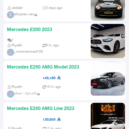
Jeddah
3 days ago
elkoptan cars
E
Mercedes E200 2023
1
Riyadh
9 hr. ago
_mmohammed726
_
Mercedes E250 AMG Model 2023
149,180
Riyadh
10 hr. ago
دكان مزاد - حسام
د
Mercedes E250 AMG Line 2023
130,850
Riyadh
11 hr. ago