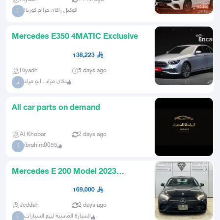
الوكيل راكان حرااج كورياا
ا
Mercedes E350 4MATIC Exclusive
138,223
Riyadh
5 days ago
دكان مزاد . ابو مراد
د
All car parts on demand
Al Khobar
2 days ago
ibrahim0055
I
Mercedes E 200 Model 2023
Agency
169,000
Jeddah
2 days ago
السيارة الماسية لبيع السيارات
ا