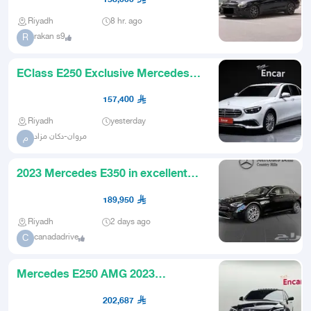
Riyadh
8 hr. ago
rakan s9
R
EClass E250 Exclusive Mercedes
2023
157,400
Riyadh
yesterday
مروان-دكان مزاد
م
2023 Mercedes E350 in excellent
condition
189,950
Riyadh
2 days ago
canadadrive
C
Mercedes E250 AMG 2023
AlMaimouni Import from Korea
202,687