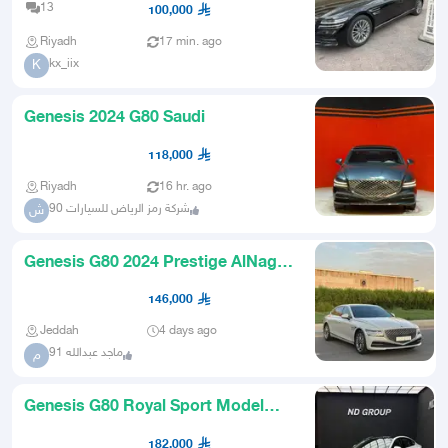
13
100,000
Riyadh
17 min. ago
kx_iix
K
Genesis 2024 G80 Saudi
118,000
Riyadh
16 hr. ago
شركة رمز الرياض للسيارات 90
ش
Genesis G80 2024 Prestige AlNaghi
Almost New
146,000
Jeddah
4 days ago
ماجد عبدالله 91
م
Genesis G80 Royal Sport Model
2024 V6 Twin Turbo
182,000