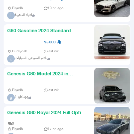
Riyadh
19 hr. ago
أجياد الذهبية
أ
G80 Gasoline 2024 Standard
95,000
Buraydah
last wk.
ناصر السبيعي للسيارات
ن
Genesis G80 Model 2024 in
excellent condition
Riyadh
last wk.
جود كارز 1
ج
Genesis G80 Royal 2024 Full Option
AlMajeed Import
5
Riyadh
17 hr. ago