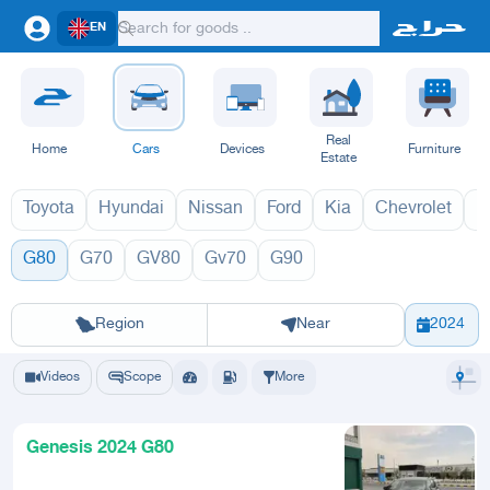
EN
Real
Home
Cars
Devices
Furniture
Estate
Toyota
Hyundai
Nissan
Ford
Kia
Chevrolet
L
G80
G70
GV80
Gv70
G90
G80 2027
G8
Riyadh
Eastern Region
Jeddah
Makkah
Yanbu
Hafar Al Batin
Madinah
Ta
Region
Near
2024
Videos
Scope
More
Genesis 2024 G80