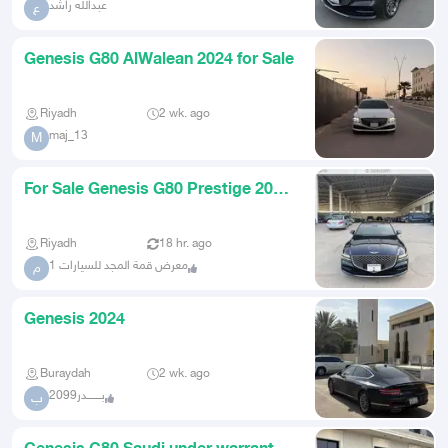
عبدالله راشد
ع
Genesis G80 AlWalean 2024 for Sale
Riyadh
2 wk. ago
maj_13
M
For Sale Genesis G80 Prestige 2024
in Agency Condition
Riyadh
18 hr. ago
معرض قمة المجد للسيارات 1
م
Genesis 2024
Buraydah
2 wk. ago
بـــــــدر2099
ب