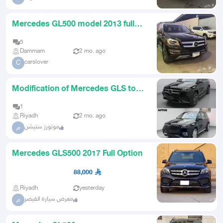
Mercedes GL500 model 2013 full
option
5
Dammam
2 mo. ago
carslover
C
Modification of Mercedes GLS to
Maybach
1
Riyadh
2 mo. ago
موتورز ستيشن
م
Mercedes GLS500 2017 Full Option
88,000
Riyadh
yesterday
معرض سيارة القيصر
م