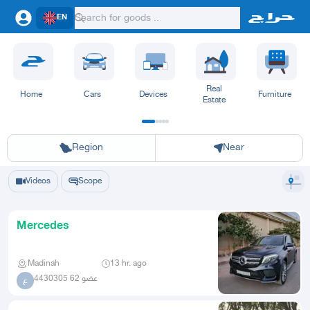
EN
Real
Home
Cars
Devices
Furniture
Estate
Riyadh
Eastern Region
Jeddah
Makkah
Yanbu
Hafar Al Batin
Madinah
Ta
Region
Near
Videos
Scope
Mercedes
Madinah
13 hr. ago
عضو 62 4430305
ع