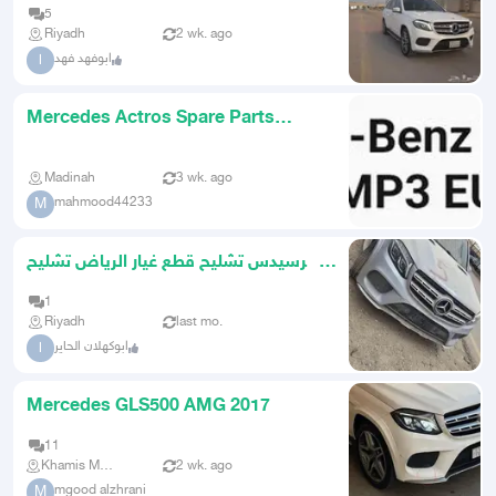
5
Riyadh
2 wk. ago
ابوفهد فهد
ا
Mercedes Actros Spare Parts
Needed
Madinah
3 wk. ago
mahmood44233
M
مرسيدس تشليح قطع غيار الرياض تشليح
الحاير للتواصل
1
Riyadh
last mo.
ابوكهلان الحاير
ا
Mercedes GLS500 AMG 2017
11
Khamis Mushait
2 wk. ago
mgood alzhrani
M