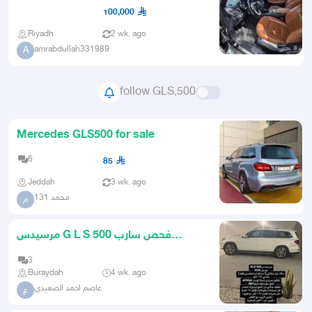
100,000
Riyadh
2 wk. ago
amrabdullah331989
A
follow GLS,500
Mercedes GLS500 for sale
6
85
Jeddah
3 wk. ago
محمد 131
م
مرسيدس G L S 500 فحص سارب
استماره جديد كل التفاصيل مع الصور
3
Buraydah
4 wk. ago
عاصم احمد الصعيدي
ع