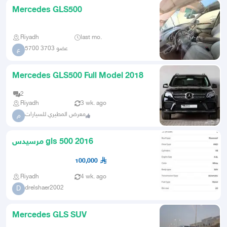
Mercedes GLS500
Riyadh
last mo.
عضو 3703 5700
ع
Mercedes GLS500 Full Model 2018
2
Riyadh
3 wk. ago
معرض المطيري للسيارات
م
مرسيدس gls 500 2016
100,000
Riyadh
4 wk. ago
drelshaer2002
D
Mercedes GLS SUV