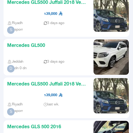
Mercedes GLS500 Juffali 2018 Very
Clean
139,000
Riyadh
3 days ago
sporr
S
Mercedes GL500
Jeddah
3 days ago
dn 0 dn
D
Mercedes GLS500 Juffali 2018 Very
Clean
139,000
Riyadh
last wk.
sporr
S
Mercedes GLS 500 2016