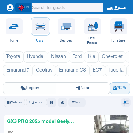
EN
Real
Home
Cars
Devices
Furniture
Estate
Toyota
Hyundai
Nissan
Ford
Kia
Chevrolet
L
Emgrand 7
Coolray
Emgrand GS
EC7
Tugella
LC Panda 2
Riyadh
Eastern Region
Jeddah
Makkah
Yanbu
Hafar Al Batin
Madinah
Ta
Region
Near
2025
Videos
Scope
More
GX3 PRO 2025 model Geely
semifull option with a free gift
1