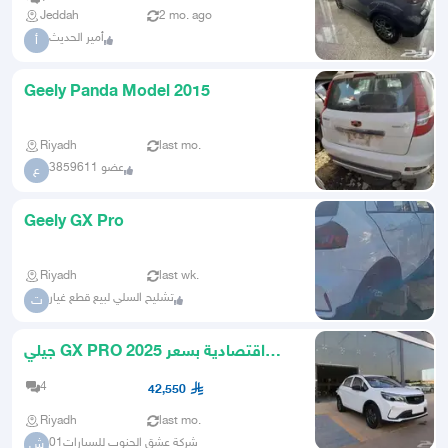
Jeddah
2 mo. ago
أمير الحديث
أ
Geely Panda Model 2015
Riyadh
last mo.
عضو 3859611
ع
Geely GX Pro
Riyadh
last wk.
تشليح السلي لبيع قطع غيار
ت
جيلي GX PRO 2025 اقتصادية بسعر
43700 شامل الضريبة
4
42,550
Riyadh
last mo.
شركة عشق الجنوب للسيارات01
ش