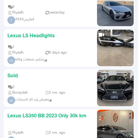
Latif Jameel
6
Riyadh
yesterday
الفارس4554
ا
Lexus LS Headlights
1
Riyadh
6 days ago
تشليح شمعات وكاله
ت
Sold
3
Buraydah
2 mo. ago
معرض ون كار للسيارات
م
Lexus LS350 BB 2023 Only 30k km
Riyadh
2 mo. ago