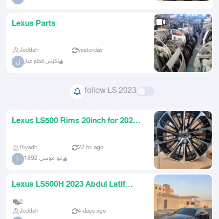
Lexus Parts
Jeddah
yesterday
لكزس قطع غيار
ل
follow LS 2023
Lexus LS500 Rims 20inch for 2023
model firstgrade copy
Riyadh
22 hr. ago
ابو موسى 1892
ا
Lexus LS500H 2023 Abdul Latif
Jameel Rare Specifications
2
Jeddah
4 days ago