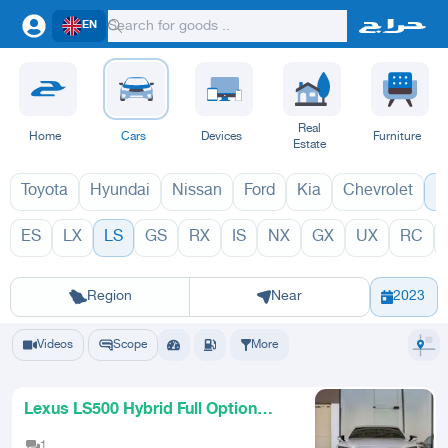
EN
Real
Home
Cars
Devices
Furniture
Estate
Toyota
Hyundai
Nissan
Ford
Kia
Chevrolet
L
ES
LX
LS
GS
RX
IS
NX
GX
UX
RC
LS 2027
LS 
Riyadh
Eastern Region
Jeddah
Makkah
Yanbu
Hafar Al Batin
Madinah
Ta
Region
Near
2023
Videos
Scope
More
Lexus LS500 Hybrid Full Option
2023
1