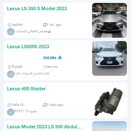
Lexus LS 350 S Model 2023
Jeddah
2 wk. ago
معرض المعالي للسيارات
م
Lexus LS500h 2023
250,984
Riyadh
last mo.
فاخر لتصدير السيارات كندا
ف
Lexus 400 Starter
Hafar Al Batin
2 days ago
عضو 15 65317
ع
Lexus Model 2023 LS 350 Abdul