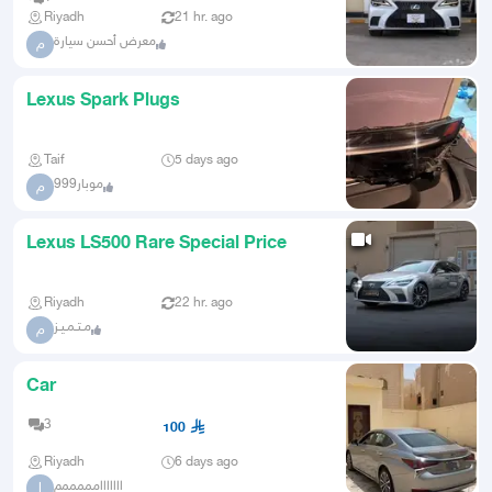
Riyadh
21 hr. ago
معرض أحسن سيارة
م
Lexus Spark Plugs
Taif
5 days ago
موبار999
م
Lexus LS500 Rare Special Price
Riyadh
22 hr. ago
مـتـمـيـز
م
Car
3
100
Riyadh
6 days ago
ااااااامممممم
ا