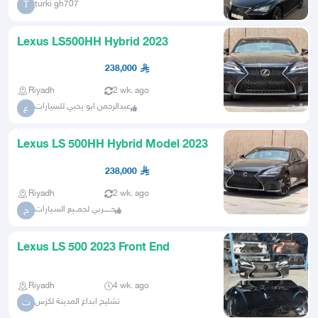
turki gh707
T
Lexus LS500HH Hybrid 2023
238,000
Riyadh
2 wk. ago
عبدالرحمن ابو يحيي للسيارات
ع
Lexus LS 500HH Hybrid Model 2023
238,000
Riyadh
2 wk. ago
حـــــربي لجمــيع السـيارات
ح
Lexus LS 500 2023 Front End
Riyadh
4 wk. ago
تشليح ابداع المدينة لكزس
ت