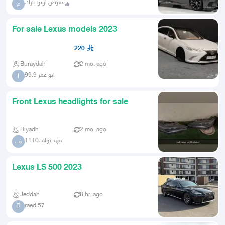
معرض اوتو بارك
م
For sale Lexus models 2023
220
Buraydah
2 mo. ago
ابو عمر 99.9
ا
Front Lexus headlights for sale
Riyadh
2 mo. ago
فهد نواف1110
ف
Lexus LS 500 2023
Jeddah
8 hr. ago
raed 57
R